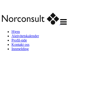
Veksle
navigasjon
Hjem
Aktivitetskalender
Profil-side
Kontakt oss
Innmelding