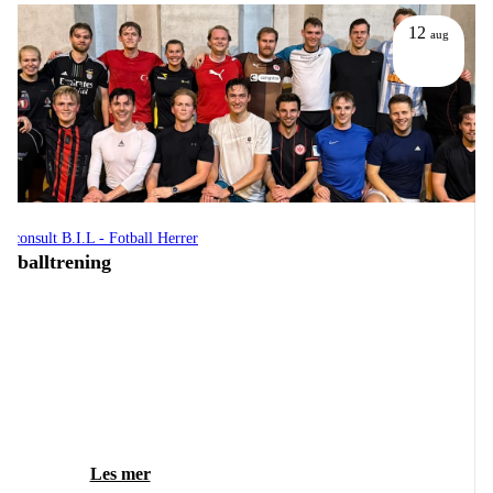
12
aug
orconsult B.I.L - Fotball Herrer
otballtrening
Les mer