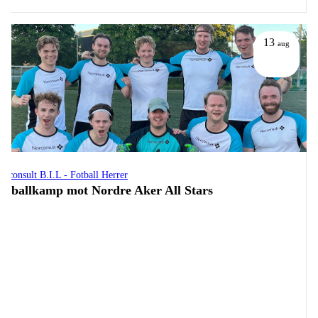
13
aug
orconsult B.I.L - Fotball Herrer
otballkamp mot Nordre Aker All Stars